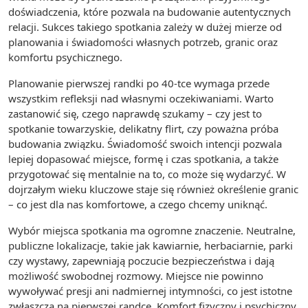
doświadczenia, które pozwala na budowanie autentycznych
relacji. Sukces takiego spotkania zależy w dużej mierze od
planowania i świadomości własnych potrzeb, granic oraz
komfortu psychicznego.
Planowanie pierwszej randki po 40-tce wymaga przede
wszystkim refleksji nad własnymi oczekiwaniami. Warto
zastanowić się, czego naprawdę szukamy – czy jest to
spotkanie towarzyskie, delikatny flirt, czy poważna próba
budowania związku. Świadomość swoich intencji pozwala
lepiej dopasować miejsce, formę i czas spotkania, a także
przygotować się mentalnie na to, co może się wydarzyć. W
dojrzałym wieku kluczowe staje się również określenie granic
– co jest dla nas komfortowe, a czego chcemy uniknąć.
Wybór miejsca spotkania ma ogromne znaczenie. Neutralne,
publiczne lokalizacje, takie jak kawiarnie, herbaciarnie, parki
czy wystawy, zapewniają poczucie bezpieczeństwa i dają
możliwość swobodnej rozmowy. Miejsce nie powinno
wywoływać presji ani nadmiernej intymności, co jest istotne
zwłaszcza na pierwszej randce. Komfort fizyczny i psychiczny