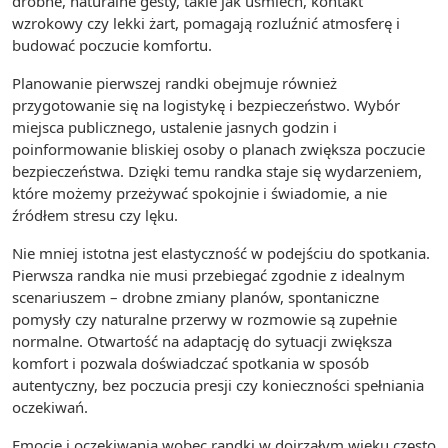
drobne, naturalne gesty, takie jak uśmiech, kontakt
wzrokowy czy lekki żart, pomagają rozluźnić atmosferę i
budować poczucie komfortu.
Planowanie pierwszej randki obejmuje również
przygotowanie się na logistykę i bezpieczeństwo. Wybór
miejsca publicznego, ustalenie jasnych godzin i
poinformowanie bliskiej osoby o planach zwiększa poczucie
bezpieczeństwa. Dzięki temu randka staje się wydarzeniem,
które możemy przeżywać spokojnie i świadomie, a nie
źródłem stresu czy lęku.
Nie mniej istotna jest elastyczność w podejściu do spotkania.
Pierwsza randka nie musi przebiegać zgodnie z idealnym
scenariuszem – drobne zmiany planów, spontaniczne
pomysły czy naturalne przerwy w rozmowie są zupełnie
normalne. Otwartość na adaptację do sytuacji zwiększa
komfort i pozwala doświadczać spotkania w sposób
autentyczny, bez poczucia presji czy konieczności spełniania
oczekiwań.
Emocje i oczekiwania wobec randki w dojrzałym wieku często