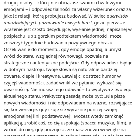
drugiej osoby – której nie obciążasz swoimi chwilowymi
emocjami – i odpowiedzialności za własny wizerunek oraz za
jakość relacji, którą próbujesz budować. W świecie
serwisów
umożliwiających poznawanie nowych ludzi
, gdzie pierwsze
wrażenie jest często decydujące, wysłanie jednej, napisanej w
pośpiechu lub z gorzkim podtekstem wiadomości, może
zniszczyć tygodnie budowania pozytywnego obrazu.
Oczekiwanie do momentu, gdy emocje opadną, a umysł
wróci do stanu względnej równowagi, pozwala na
strategiczne i autentyczne podejście. Gdy odpowiadasz będąc
w dobrym nastroju, twoje słowa są naturalnie bardziej
otwarte, ciepłe i kreatywne. Łatwiej ci dostrzec humor w
czyjejś wiadomości, zadać wnikliwe pytanie, wykazać się
uważnością. Nie musisz tego udawać – to wypływa z twojego
aktualnego stanu. Praktyczną zasadą może być: „Nie piszę
nowych wiadomości i nie odpowiadam na ważne, rozwijające
się konwersacje, gdy czuję się wyraźnie poniżej swojej
emocjonalnej linii podstawowej”. Możesz wtedy zamknąć
aplikację, zrobić coś, co cię uspokaja (spacer, muzyka, film), a
wrócić do niej, gdy poczujesz, że masz znowu wewnętrzną