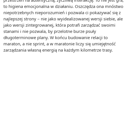
przestrzeń na autentyczną, życzliwą interakcję. To nie jest gra,
to higiena emocjonalna w działaniu. Oszczędza ona mnóstwo
niepotrzebnych nieporozumień i pozwala ci pokazywać się z
najlepszej strony – nie jako wyidealizowanej wersji siebie, ale
jako wersji zintegrowanej, która potrafi zarządzać swoimi
stanami i nie pozwala, by przelotne burze psuły
długoterminowe plany. W końcu budowanie relacji to
maraton, a nie sprint, a w maratonie liczy się umiejętność
zarządzania własną energią na każdym kilometrze trasy.