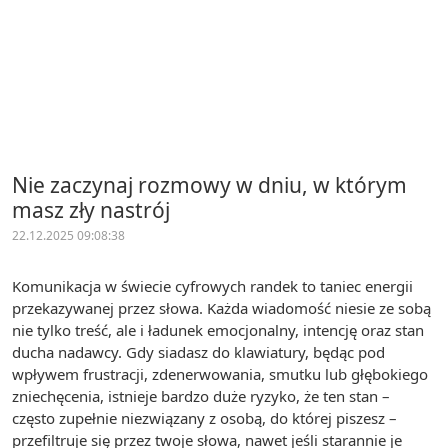
Nie zaczynaj rozmowy w dniu, w którym
masz zły nastrój
22.12.2025 09:08:38
Komunikacja w świecie cyfrowych randek to taniec energii
przekazywanej przez słowa. Każda wiadomość niesie ze sobą
nie tylko treść, ale i ładunek emocjonalny, intencję oraz stan
ducha nadawcy. Gdy siadasz do klawiatury, będąc pod
wpływem frustracji, zdenerwowania, smutku lub głębokiego
zniechęcenia, istnieje bardzo duże ryzyko, że ten stan –
często zupełnie niezwiązany z osobą, do której piszesz –
przefiltruje się przez twoje słowa, nawet jeśli starannie je