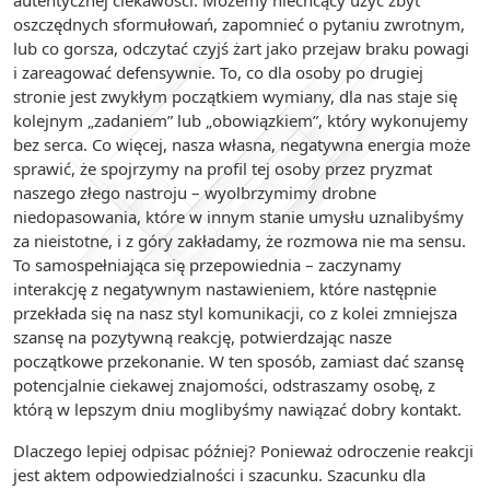
autentycznej ciekawości. Możemy niechcący użyć zbyt
oszczędnych sformułowań, zapomnieć o pytaniu zwrotnym,
lub co gorsza, odczytać czyjś żart jako przejaw braku powagi
i zareagować defensywnie. To, co dla osoby po drugiej
stronie jest zwykłym początkiem wymiany, dla nas staje się
kolejnym „zadaniem” lub „obowiązkiem”, który wykonujemy
bez serca. Co więcej, nasza własna, negatywna energia może
sprawić, że spojrzymy na profil tej osoby przez pryzmat
naszego złego nastroju – wyolbrzymimy drobne
niedopasowania, które w innym stanie umysłu uznalibyśmy
za nieistotne, i z góry zakładamy, że rozmowa nie ma sensu.
To samospełniająca się przepowiednia – zaczynamy
interakcję z negatywnym nastawieniem, które następnie
przekłada się na nasz styl komunikacji, co z kolei zmniejsza
szansę na pozytywną reakcję, potwierdzając nasze
początkowe przekonanie. W ten sposób, zamiast dać szansę
potencjalnie ciekawej znajomości, odstraszamy osobę, z
którą w lepszym dniu moglibyśmy nawiązać dobry kontakt.
Dlaczego lepiej odpisac później? Ponieważ odroczenie reakcji
jest aktem odpowiedzialności i szacunku. Szacunku dla