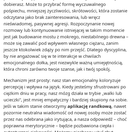
dobierasz. Może to przybrać formę wyczuwalnego
pośpiechu, mniejszej życzliwości, skrótowości, która zostanie
odczytana jako brak zainteresowania, lub wręcz
nieświadomej, pasywnej agresji. Rozpoczynanie nowej
rozmowy lub kontynuowanie istniejącej w takim momencie
jest jak budowanie mostu z mokrego, niestabilnego drewna –
może się zawalić pod wpływem własnego ciężaru, zanim
jeszcze ktokolwiek zdąży po nim przejść. Dlatego dyscyplina,
by nie angażować się w te interakcje w chwilach
emocjonalnego dołka, jest niezwykle ważną umiejętnością,
która chroni zarówno twoje szanse, jak i twój spokój.
Mechanizm jest prosty: nasz stan emocjonalny koloryzuje
percepcję i wpływa na język. Kiedy jesteśmy sfrustrowani po
ciężkim dniu w pracy, nasz mózg działa w trybie „walki lub
ucieczki”, jest mniej empatyczny i bardziej skupiony na sobie.
Jeśli w takim stanie otworzymy
aplikację randkową
, nawet
pozornie neutralna wiadomość od nowej osoby może zostać
przez nas odebrana jako irytująca, a nasza odpowiedź – choć
poprawna merytorycznie – będzie pozbawiona ciepła i