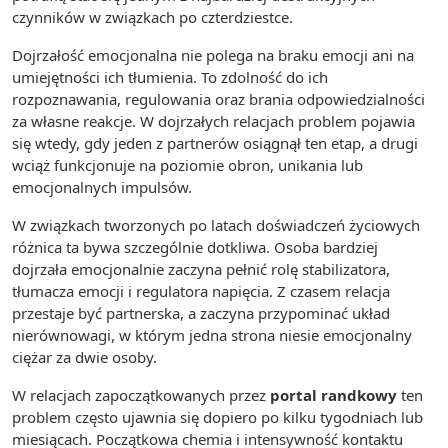
czynników w związkach po czterdziestce.
Dojrzałość emocjonalna nie polega na braku emocji ani na
umiejętności ich tłumienia. To zdolność do ich
rozpoznawania, regulowania oraz brania odpowiedzialności
za własne reakcje. W dojrzałych relacjach problem pojawia
się wtedy, gdy jeden z partnerów osiągnął ten etap, a drugi
wciąż funkcjonuje na poziomie obron, unikania lub
emocjonalnych impulsów.
W związkach tworzonych po latach doświadczeń życiowych
różnica ta bywa szczególnie dotkliwa. Osoba bardziej
dojrzała emocjonalnie zaczyna pełnić rolę stabilizatora,
tłumacza emocji i regulatora napięcia. Z czasem relacja
przestaje być partnerska, a zaczyna przypominać układ
nierównowagi, w którym jedna strona niesie emocjonalny
ciężar za dwie osoby.
W relacjach zapoczątkowanych przez
portal randkowy
ten
problem często ujawnia się dopiero po kilku tygodniach lub
miesiącach. Początkowa chemia i intensywność kontaktu