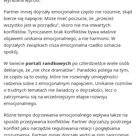
wyrażana wprost.
Partner mniej dojrzały emocjonalnie często nie rozumie, skąd
bierze się napięcie. Może mieć poczucie, że „przecież
wszystko jest w porządku”, skoro nie ma otwartych
konfliktów. Tymczasem brak konfliktów bywa właśnie
objawem unikania emocjonalnego, a nie harmonii. W
dojrzałych związkach cisza emocjonalna rzadko oznacza
spokój.
W świecie
portali randkowych
po czterdziestce wiele osób
deklaruje, że „nie chce dramatów”. Paradoks polega na tym,
że często są to osoby, które nie rozwinęły umiejętności
radzenia sobie z emocjonalnym napięciem. Unikanie rozmów
o trudnych tematach nie świadczy o dojrzałości, lecz o
zatrzymaniu się na wcześniejszym etapie rozwoju
emocjonalnego.
Różne tempo dojrzewania emocjonalnego wpływa także na
sposób przeżywania konfliktów. Partner dojrzalszy postrzega
konflikt jako narzędzie regulowania relacji i pogłębiania
zrozumienia. Partner mniej dojrzały widzi w nim zagrożenie