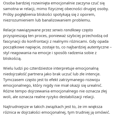
Osoba bardziej rozwinięta emocjonalnie zaczyna czuć się
samotna w relacji, mimo fizycznej obecności drugiej osoby.
Próby pogłębienia bliskości spotykają się z oporem,
niezrozumieniem lub banalizowaniem problemu.
Relacje nawiązywane przez
serwis randkowy
często
przyspieszają ten proces, ponieważ szybciej przechodzą od
fascynacji do konfrontacji z realnymi różnicami. Gdy opada
początkowe napięcie, zostaje to, co najbardziej autentyczne –
styl reagowania na emocje i sposób radzenia sobie z
bliskością.
Wielu ludzi po czterdziestce interpretuje emocjonalną
niedojrzałość partnera jako brak uczuć lub złe intencje.
Tymczasem często jest to efekt zatrzymanego rozwoju
emocjonalnego, który nigdy nie miał okazji się urealnić.
Różne tempo dojrzewania emocjonalnego nie oznacza złej
woli, ale oznacza realne ryzyko destabilizacji relacji.
Najtrudniejsze w takich związkach jest to, że im większa
różnica w dojrzałości emocjonalnej, tym trudniej ją omówić.